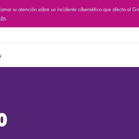
llamar su atención sobre un incidente cibernético que afecta al G
ión
.
s
O