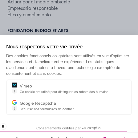
Actuar por el medio ambiente
Empresario responsable
Ética y cumplimiento
FONDATION INDIGO ET ARTS
Fundación INDIGO
Apoyar el arte y la cultura
Nous respectons votre vie privée
Des cookies fonctionnels obligatoires sont utilisés en vue d'optimiser
NOS DOCUMENTS ET PUBLICATIONS
les services et d'améliorer votre expérience. Les statistiques
Publicaciones
d’audience sont captées à travers une technologie exemptée de
Calificación extrafinanciera
consentement et sans cookies.
¿BUSCA UN APARCAMIENTO O
Vimeo
?
Ce cookie est utilisé pour distinguer les robots des humains
ES
UNA OFERTA?
Ce cookie est utilisé pour distinguer les robots des humains et app
Google Recaptcha
?
Sécurise nos formulaires de contact
reCAPTCHA protège votre site web contre la fraude et les abus san
Información legal
CGU
Política de privacidad
Información sobre datos publicados
Ponte en contacto con
IR A INDIGO-NEO
resume loading
Consentements certifiés par
® Grupo INDIGO - Todos los derechos reservados