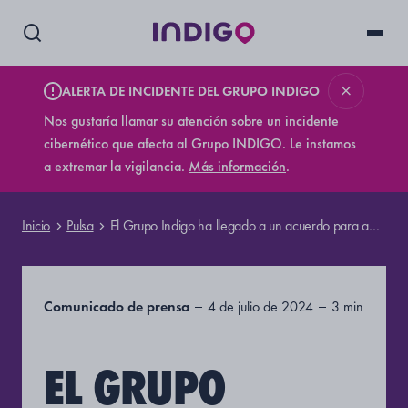
ALERTA DE INCIDENTE DEL GRUPO INDIGO
Nos gustaría llamar su atención sobre un incidente
cibernético que afecta al Grupo INDIGO. Le instamos
a extremar la vigilancia.
Más información
.
Inicio
Pulsa
El Grupo Indigo ha llegado a un acuerdo para adquirir el 100% de APCOA Bélgica
Comunicado de prensa
4 de julio de 2024
3 min
EL GRUPO