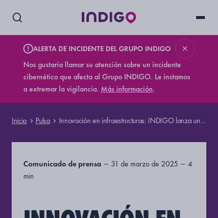
ALERTA DE INCIDENTE DEL GRUPO INDIGO
Nos gustaría llamar su atención sobre un incidente
cibernético que afecta al Grupo INDIGO. Le instamos
a extremar la vigilancia.
Más información
.
Inicio
Pulsa
Innovación en infraestructuras: INDIGO lanza una nueva generación de aparcamientos híbridos en colaboración con CORSALIS
Comunicado de prensa
31 de marzo de 2025
4
min