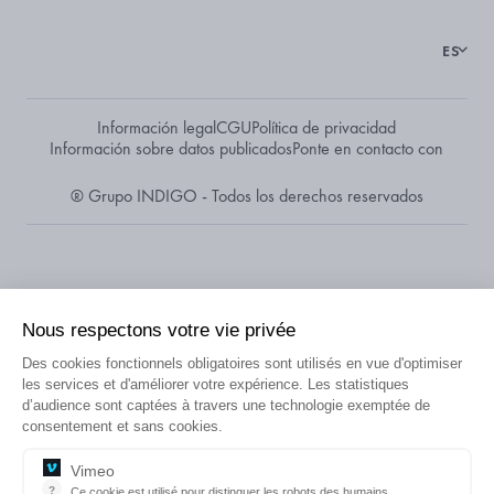
ES
Información legal
CGU
Política de privacidad
Información sobre datos publicados
Ponte en contacto con
® Grupo INDIGO - Todos los derechos reservados
vie privée
atoires sont utilisés en vue d'optimiser
tre expérience. Les statistiques
avers une technologie exemptée de
s.
¿BUSCA UN APARCAMIENTO O
 distinguer les robots des humains