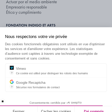
Actuar por el medio ambiente
Empresario responsable
Ética y cumplimiento
FONDATION INDIGO ET ARTS
Fundación INDIGO
Apoyar el arte y la cultura
Nous respectons votre vie privée
Des cookies fonctionnels obligatoires sont utilisés en vue d'optimiser
NOS DOCUMENTS ET PUBLICATIONS
les services et d'améliorer votre expérience. Les statistiques
Publicaciones
d’audience sont captées à travers une technologie exemptée de
consentement et sans cookies.
Calificación extrafinanciera
¿BUSCA UN APARCAMIENTO O
Vimeo
?
Ce cookie est utilisé pour distinguer les robots des humains
UNA OFERTA?
ES
Ce cookie est utilisé pour distinguer les robots des humains et app
Google Recaptcha
?
Sécurise nos formulaires de contact
reCAPTCHA protège votre site web contre la fraude et les abus san
Información legal
CGU
Política de privacidad
IR A INDIGO-NEO
Información sobre datos publicados
Ponte en contacto con
resume loading
Consentements certifiés par
® Grupo INDIGO - Todos los derechos reservados
Fermer
Cacher les cookies
J'ai compris