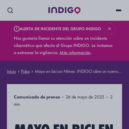
ALERTA DE INCIDENTE DEL GRUPO INDIGO
Nos gustaría llamar su atención sobre un incidente
cibernético que afecta al Grupo INDIGO. Le instamos
a extremar la vigilancia.
Más información
.
Inicio
Pulsa
Mayo en bici en Nîmes: INDIGO abre un nuevo cicloparque en el corazón de la ciudad
Comunicado de prensa
26 de mayo de 2025
2
min