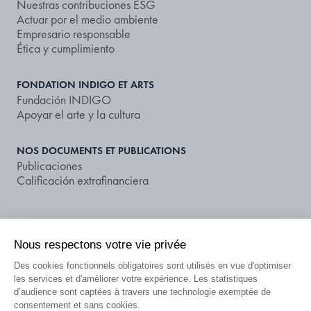
Nuestras contribuciones ESG
Actuar por el medio ambiente
Empresario responsable
Ética y cumplimiento
FONDATION INDIGO ET ARTS
Fundación INDIGO
Apoyar el arte y la cultura
NOS DOCUMENTS ET PUBLICATIONS
Publicaciones
Calificación extrafinanciera
ES
Nous respectons votre vie privée
Des cookies fonctionnels obligatoires sont utilisés en vue d'optimiser
Información legal
CGU
Política de privacidad
les services et d'améliorer votre expérience. Les statistiques
Información sobre datos publicados
Ponte en contacto con
d’audience sont captées à travers une technologie exemptée de
consentement et sans cookies.