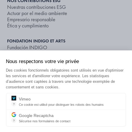
NOS CONTRIBUTIONS ESG
Nuestras contribuciones ESG
Actuar por el medio ambiente
Empresario responsable
Ética y cumplimiento
FONDATION INDIGO ET ARTS
Fundación INDIGO
Apoyar el arte y la cultura
Nous respectons votre vie privée
NOS DOCUMENTS ET PUBLICATIONS
Des cookies fonctionnels obligatoires sont utilisés en vue d'optimiser
Publicaciones
les services et d'améliorer votre expérience. Les statistiques
Calificación extrafinanciera
d’audience sont captées à travers une technologie exemptée de
consentement et sans cookies.
¿BUSCA UN APARCAMIENTO O
Vimeo
ES
?
Ce cookie est utilisé pour distinguer les robots des humains
UNA OFERTA?
Ce cookie est utilisé pour distinguer les robots des humains et app
Google Recaptcha
?
Sécurise nos formulaires de contact
Información legal
CGU
Política de privacidad
reCAPTCHA protège votre site web contre la fraude et les abus san
Información sobre datos publicados
Ponte en contacto con