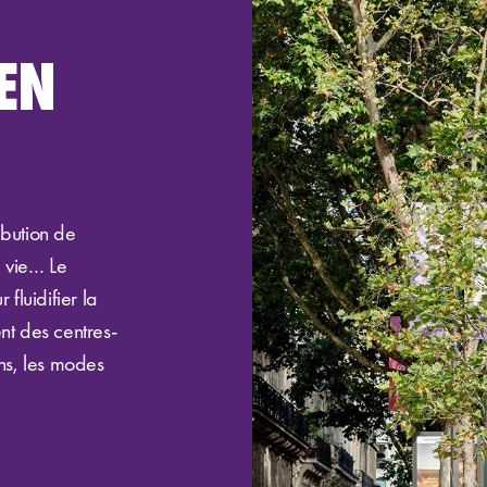
EN
ibution de
e vie… Le
fluidifier la
ent des centres-
ons, les modes