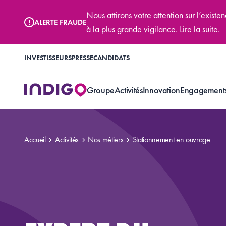
Nous attirons votre attention sur l’exis
ALERTE FRAUDE
à la plus grande vigilance.
Lire la suite
.
INVESTISSEURS
PRESSE
CANDIDATS
Groupe
Activités
Innovation
Engagement
Accueil
Activités
Nos métiers
Stationnement en ouvrage