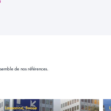
semble de nos références.
Lausanne, Suisse
L