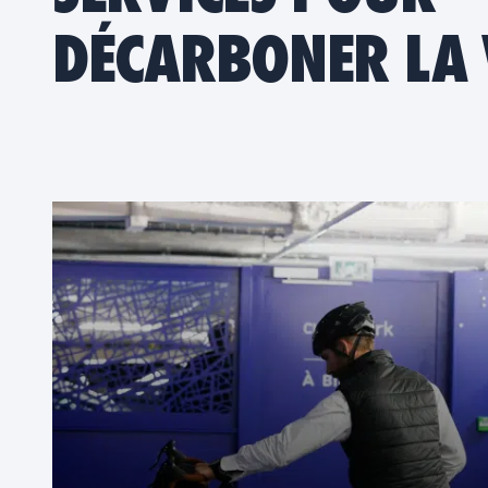
DÉCARBONER LA 
STATIONNEMENT VÉLO
CYCLOPARK
Des espaces fermés dédiés aux cyclistes,
avec des équipements qui facilitent l’usage
quotidien du vélo.
EN SAVOIR PLUS