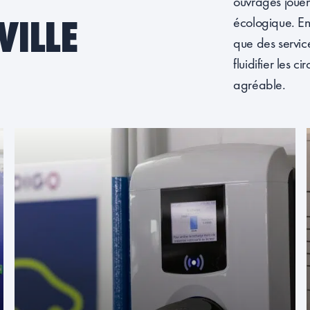
ouvrages jouent
VILLE
écologique. En 
que des service
fluidifier les c
agréable.
RECHARGE ÉLECTRIQUE
11 400 points de charge disponibles en cœur
de ville.
EN SAVOIR PLUS