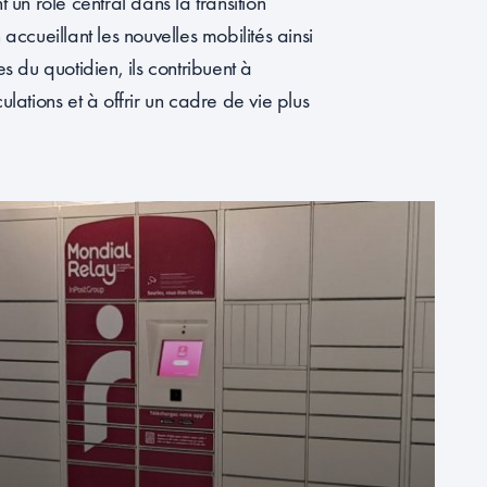
 un rôle central dans la transition
accueillant les nouvelles mobilités ainsi
s du quotidien, ils contribuent à
irculations et à offrir un cadre de vie plus
SERVICES DU
QUOTIDIEN
Lavage auto, consignes pour la dépose et le
retrait de colis 24/7, espaces de stockage…
Les parkings se transforment pour intégrer
toujours plus de services urbains de proximité.