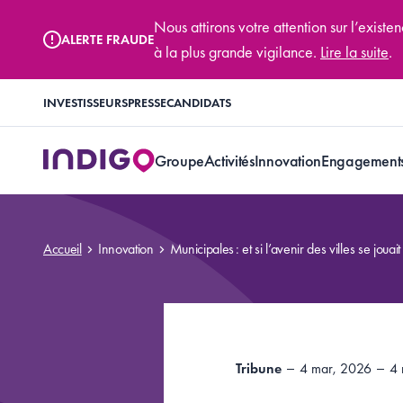
Nous attirons votre attention sur l’exis
ALERTE FRAUDE
à la plus grande vigilance.
Lire la suite
.
INVESTISSEURS
PRESSE
CANDIDATS
Groupe
Activités
Innovation
Engagement
Accueil
Innovation
Municipales : et si l’avenir des villes se jouai
Tribune
4 mar, 2026
4 