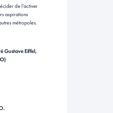
écider de l’activer
rs aspirations
’autres métropoles.
é Gustave Eiffel,
GO)
GO.