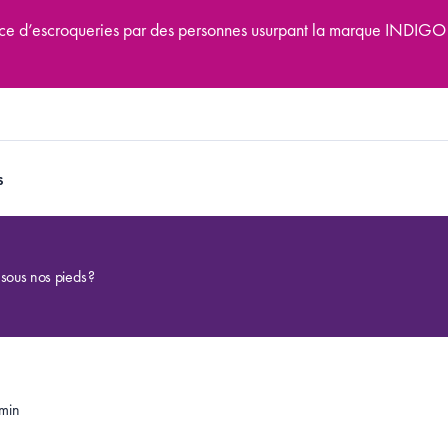
tence d’escroqueries par des personnes usurpant la marque INDIGO
s
t sous nos pieds ?
min