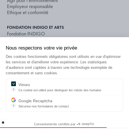
Agir pour l’environnement
Employeur responsable
Ethique et conformité
FONDATION INDIGO ET ARTS
Fondation INDIGO
Soutenir l’art et la culture
Nous respectons votre vie privée
NOS DOCUMENTS ET PUBLICATIONS
Des cookies fonctionnels obligatoires sont utilisés en vue d'optimiser
Publications
les services et d'améliorer votre expérience. Les statistiques
Notation extra-financière
d’audience sont captées à travers une technologie exemptée de
consentement et sans cookies.
VOUS RECHERCHEZ UN PARKING
Vimeo
FR
?
Ce cookie est utilisé pour distinguer les robots des humains
OU UNE OFFRE ?
Ce cookie est utilisé pour distinguer les robots des humains et app
Google Recaptcha
Mentions légales
CGU
Politique de confidentialité
?
Sécurise nos formulaires de contact
reCAPTCHA protège votre site web contre la fraude et les abus san
Information sur les données publiées
Contact
Gestion des cookies
Déclaration d’accessibilité
RENDEZ-VOUS SUR INDIGO-NEO
stop loading
Consentements certifiés par