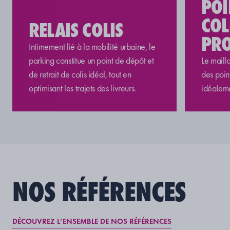
POI
COL
RELAIS COLIS
PRO
Intimement lié à la mobilité
urbaine
, le
parking
constitue u
n point de dépôt et
Le
maill
de retrait de colis
idéal
, tout en
des
poin
optimisant les trajets des livreurs.
idéaleme
NOS RÉFÉRENCES
DÉCOUVREZ L’ENSEMBLE DE NOS RÉFÉRENCES