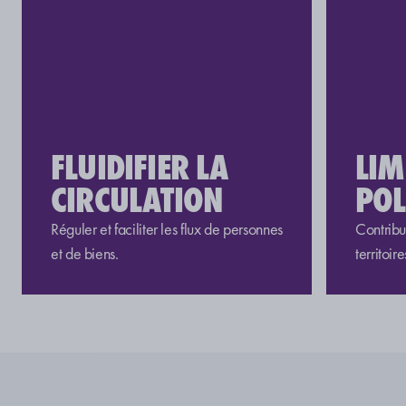
FLUIDIFIER LA
LIM
CIRCULATION
POL
Réguler et f
aciliter les flux de personnes
Contribu
et de biens.
territoire