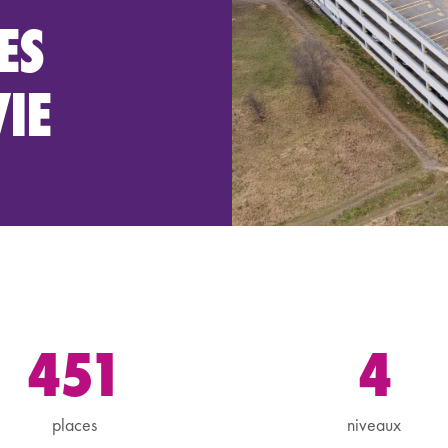
ES
IE
451
4
places
niveaux